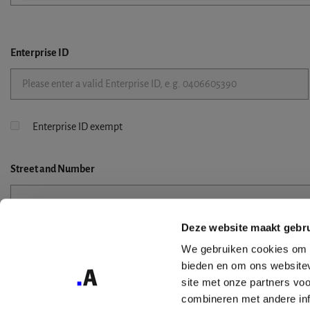
Enterprise ID
Enterprise ID exempt
Street
and Number
Deze website maakt gebru
Street 2
We gebruiken cookies om c
bieden en om ons websitev
site met onze partners vo
combineren met andere inf