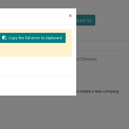
×
Sign in
Contact Us
Copy the full error to clipboard
on
Registration Checkout
n't find your company in our database, you can create a new company