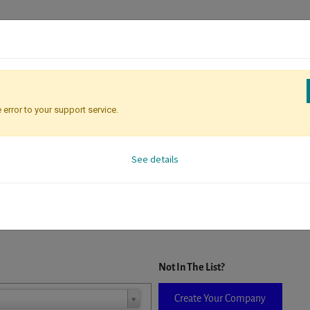
 error to your support service.
Registration
Attendee Identificati
See details
D. When a company is selected it will auto-complete the form. If you do
Not In The List?
Create Your Company