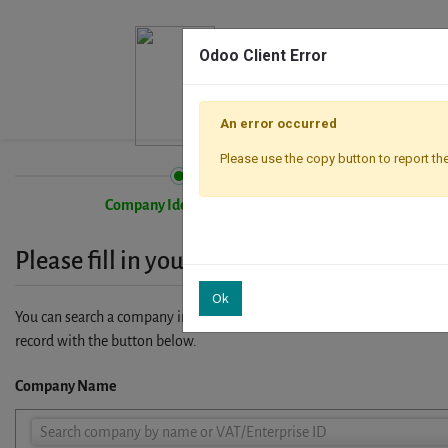
Odoo Client Error
An error occurred
Please use the copy button to report the
Company Identification
Please fill in your company details
Ok
You can search a company in our database by name, VAT or enterprise I
record with the button below.
Company Name
Company
Search company by name or VAT/Enterprise ID
Name