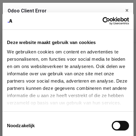
×
Odoo Client Error
Contact Us
An error
Copy the full error to clipboard
occurred
Deze website maakt gebruik van cookies
Please use the copy button to report the error to your support
We gebruiken cookies om content en advertenties te
service.
Company
personaliseren, om functies voor social media te bieden
Identification
en om ons websiteverkeer te analyseren. Ook delen we
informatie over uw gebruik van onze site met onze
See details
Please fill in your company details
partners voor social media, adverteren en analyse. Deze
partners kunnen deze gegevens combineren met andere
informatie die u aan ze heeft verstrekt of die ze hebben
Ok
You can search a company in our database by name, VAT or
verzameld op basis van uw gebruik van hun services.
enterprise ID. When a company is selected it will auto-complete the
form. If you don't find your company in our database, you can create
a new company record with the button below.
Toestemmingsselectie
Noodzakelijk
Company Name