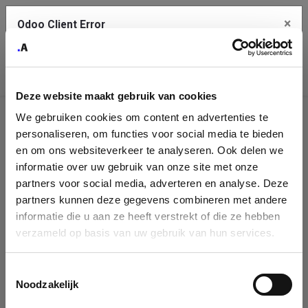
×
Odoo Client Error
Contact Us
An error
Copy the full error to clipboard
occurred
Deze website maakt gebruik van cookies
Please use the copy button to report the error to your support
We gebruiken cookies om content en advertenties te
service.
Company
personaliseren, om functies voor social media te bieden
Identification
en om ons websiteverkeer te analyseren. Ook delen we
informatie over uw gebruik van onze site met onze
See details
Please fill in your company details
partners voor social media, adverteren en analyse. Deze
partners kunnen deze gegevens combineren met andere
informatie die u aan ze heeft verstrekt of die ze hebben
Ok
You can search a company in our database by name, VAT or
verzameld op basis van uw gebruik van hun services.
enterprise ID. When a company is selected it will auto-complete the
form. If you don't find your company in our database, you can create
a new company record with the button below.
Toestemmingsselectie
Noodzakelijk
Company Name