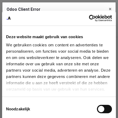
×
Odoo Client Error
Contact Us
An error
Copy the full error to clipboard
occurred
Deze website maakt gebruik van cookies
Please use the copy button to report the error to your support
We gebruiken cookies om content en advertenties te
service.
Company
personaliseren, om functies voor social media te bieden
Identification
en om ons websiteverkeer te analyseren. Ook delen we
informatie over uw gebruik van onze site met onze
See details
Please fill in your company details
partners voor social media, adverteren en analyse. Deze
partners kunnen deze gegevens combineren met andere
informatie die u aan ze heeft verstrekt of die ze hebben
Ok
You can search a company in our database by name, VAT or
verzameld op basis van uw gebruik van hun services.
enterprise ID. When a company is selected it will auto-complete the
form. If you don't find your company in our database, you can create
a new company record with the button below.
Toestemmingsselectie
Noodzakelijk
Company Name