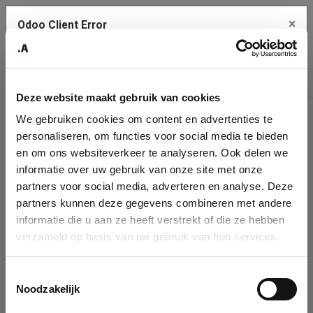
×
Odoo Client Error
Contact Us
An error
Copy the full error to clipboard
occurred
Deze website maakt gebruik van cookies
Please use the copy button to report the error to your support
We gebruiken cookies om content en advertenties te
service.
Company
personaliseren, om functies voor social media te bieden
Identification
en om ons websiteverkeer te analyseren. Ook delen we
informatie over uw gebruik van onze site met onze
See details
Please fill in your company details
partners voor social media, adverteren en analyse. Deze
partners kunnen deze gegevens combineren met andere
informatie die u aan ze heeft verstrekt of die ze hebben
Ok
You can search a company in our database by name, VAT or
verzameld op basis van uw gebruik van hun services.
enterprise ID. When a company is selected it will auto-complete the
form. If you don't find your company in our database, you can create
a new company record with the button below.
Toestemmingsselectie
Noodzakelijk
Company Name