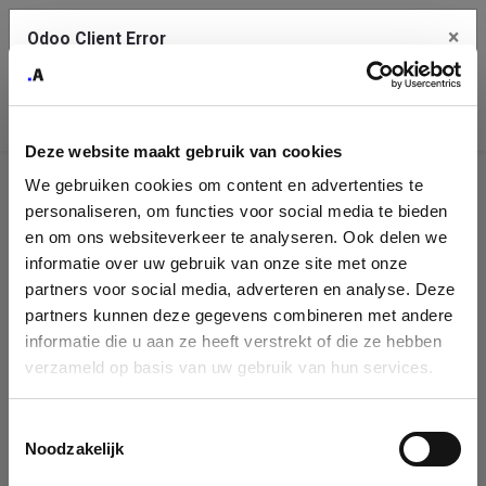
×
Odoo Client Error
Contact Us
An error
Copy the full error to clipboard
occurred
Deze website maakt gebruik van cookies
Please use the copy button to report the error to your support
We gebruiken cookies om content en advertenties te
service.
Company
personaliseren, om functies voor social media te bieden
Identification
en om ons websiteverkeer te analyseren. Ook delen we
informatie over uw gebruik van onze site met onze
See details
Please fill in your company details
partners voor social media, adverteren en analyse. Deze
partners kunnen deze gegevens combineren met andere
informatie die u aan ze heeft verstrekt of die ze hebben
Ok
You can search a company in our database by name, VAT or
verzameld op basis van uw gebruik van hun services.
enterprise ID. When a company is selected it will auto-complete the
form. If you don't find your company in our database, you can create
a new company record with the button below.
Toestemmingsselectie
Noodzakelijk
Company Name