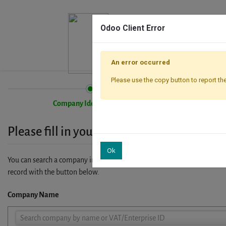
Odoo Client Error
An error occurred
Please use the copy button to report the
Company Identification
Please fill in your company details
Ok
You can search a company in our database by name, VAT or enterprise I
record with the button below.
Company Name
Company
Search company by name or VAT/Enterprise ID
Name