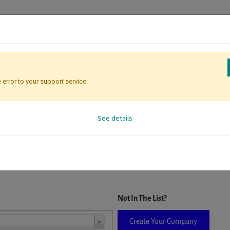
 error to your support service.
Registration
Attendee Identificati
See details
D. When a company is selected it will auto-complete the form. If you do
Not In The List?
Create Your Company