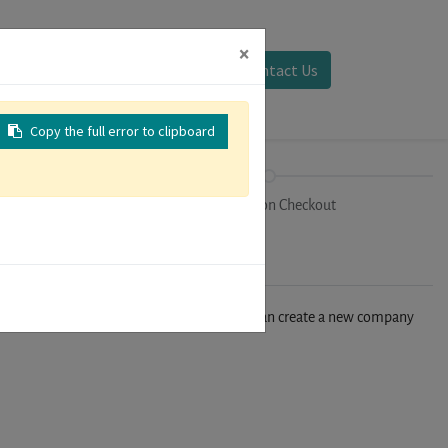
×
Sign in
Contact Us
Copy the full error to clipboard
on
Registration Checkout
n't find your company in our database, you can create a new company