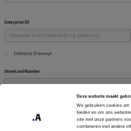
Enterprise ID
Enterprise ID exempt
Street
and Number
Deze website maakt gebru
Street 2
We gebruiken cookies om c
bieden en om ons websitev
site met onze partners vo
combineren met andere inf