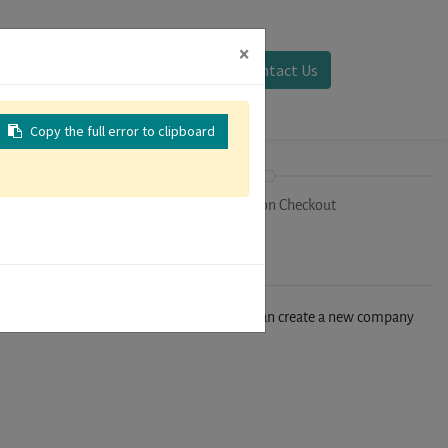
×
Sign in
Contact Us
Copy the full error to clipboard
on
Registration Checkout
n't find your company in our database, you can create a new company