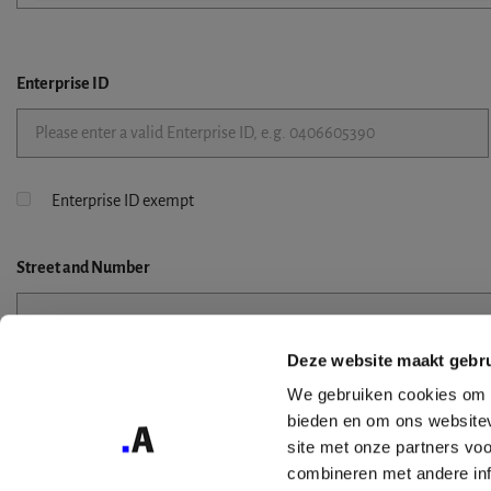
Enterprise ID
Enterprise ID exempt
Street
and Number
Deze website maakt gebru
Street 2
We gebruiken cookies om c
bieden en om ons websitev
site met onze partners vo
combineren met andere inf