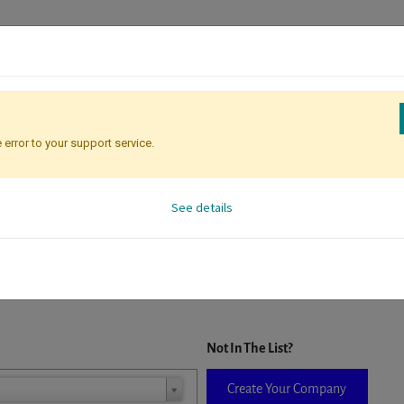
 error to your support service.
Registration
Attendee Identificati
See details
D. When a company is selected it will auto-complete the form. If you do
Not In The List?
Create Your Company