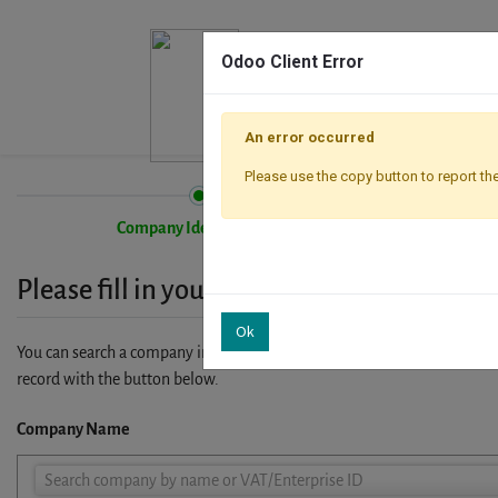
Odoo Client Error
An error occurred
Please use the copy button to report the
Company Identification
Please fill in your company details
Ok
You can search a company in our database by name, VAT or enterprise I
record with the button below.
Company Name
Company
Search company by name or VAT/Enterprise ID
Name