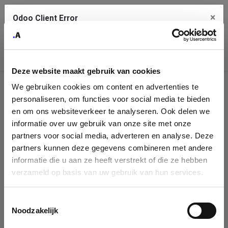
×
Odoo Client Error
Contact Us
An error
Copy the full error to clipboard
occurred
Deze website maakt gebruik van cookies
Please use the copy button to report the error to your support
We gebruiken cookies om content en advertenties te
service.
Company
personaliseren, om functies voor social media te bieden
Identification
en om ons websiteverkeer te analyseren. Ook delen we
informatie over uw gebruik van onze site met onze
See details
Please fill in your company details
partners voor social media, adverteren en analyse. Deze
partners kunnen deze gegevens combineren met andere
informatie die u aan ze heeft verstrekt of die ze hebben
Ok
You can search a company in our database by name, VAT or
verzameld op basis van uw gebruik van hun services.
enterprise ID. When a company is selected it will auto-complete the
form. If you don't find your company in our database, you can create
a new company record with the button below.
Toestemmingsselectie
Noodzakelijk
Company Name