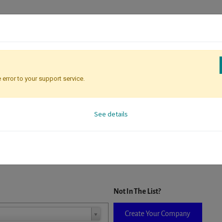
 error to your support service.
Registration
Attendee Identificati
See details
D. When a company is selected it will auto-complete the form. If you do
Not In The List?
Create Your Company