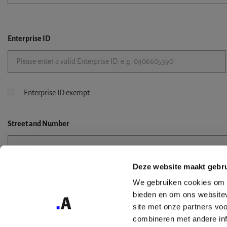
Enterprise ID
Enterprise ID exempt
Street
and Number
Deze website maakt gebru
Street 2
We gebruiken cookies om c
bieden en om ons websitev
site met onze partners vo
combineren met andere inf