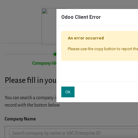
Odoo Client Error
An error occurred
Please use the copy button to report the
Company Identification
Please fill in your company details
Ok
You can search a company in our database by name, VAT or enterprise I
record with the button below.
Company Name
Company
Search company by name or VAT/Enterprise ID
Name