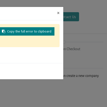
×
Sign in
Contact Us
Copy the full error to clipboard
on
Registration Checkout
n't find your company in our database, you can create a new company