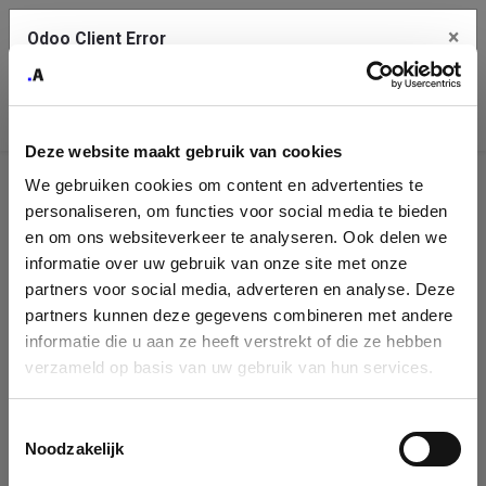
×
Odoo Client Error
Contact Us
An error
Copy the full error to clipboard
occurred
Deze website maakt gebruik van cookies
Please use the copy button to report the error to your support
We gebruiken cookies om content en advertenties te
service.
Company
personaliseren, om functies voor social media te bieden
Identification
en om ons websiteverkeer te analyseren. Ook delen we
informatie over uw gebruik van onze site met onze
See details
Please fill in your company details
partners voor social media, adverteren en analyse. Deze
partners kunnen deze gegevens combineren met andere
informatie die u aan ze heeft verstrekt of die ze hebben
Ok
You can search a company in our database by name, VAT or
verzameld op basis van uw gebruik van hun services.
enterprise ID. When a company is selected it will auto-complete the
form. If you don't find your company in our database, you can create
a new company record with the button below.
Toestemmingsselectie
Noodzakelijk
Company Name