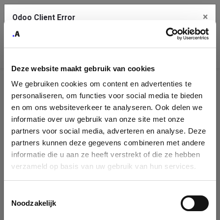
×
Odoo Client Error
Contact Us
An error
Copy the full error to clipboard
occurred
Deze website maakt gebruik van cookies
Please use the copy button to report the error to your support
We gebruiken cookies om content en advertenties te
service.
Company
personaliseren, om functies voor social media te bieden
Identification
en om ons websiteverkeer te analyseren. Ook delen we
informatie over uw gebruik van onze site met onze
See details
Please fill in your company details
partners voor social media, adverteren en analyse. Deze
partners kunnen deze gegevens combineren met andere
informatie die u aan ze heeft verstrekt of die ze hebben
Ok
You can search a company in our database by name, VAT or
verzameld op basis van uw gebruik van hun services.
enterprise ID. When a company is selected it will auto-complete the
form. If you don't find your company in our database, you can create
a new company record with the button below.
Toestemmingsselectie
Noodzakelijk
Company Name