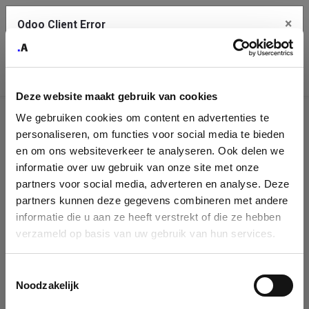
×
Odoo Client Error
Contact Us
An error
Copy the full error to clipboard
occurred
Deze website maakt gebruik van cookies
Please use the copy button to report the error to your support
We gebruiken cookies om content en advertenties te
service.
Company
personaliseren, om functies voor social media te bieden
Identification
en om ons websiteverkeer te analyseren. Ook delen we
informatie over uw gebruik van onze site met onze
See details
Please fill in your company details
partners voor social media, adverteren en analyse. Deze
partners kunnen deze gegevens combineren met andere
informatie die u aan ze heeft verstrekt of die ze hebben
Ok
You can search a company in our database by name, VAT or
verzameld op basis van uw gebruik van hun services.
enterprise ID. When a company is selected it will auto-complete the
form. If you don't find your company in our database, you can create
a new company record with the button below.
Toestemmingsselectie
Noodzakelijk
Company Name