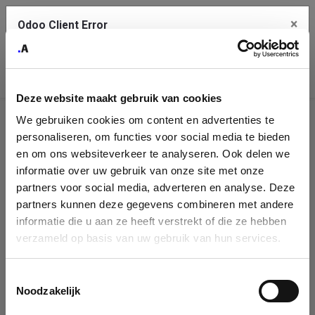
×
Odoo Client Error
Contact Us
An error
Copy the full error to clipboard
occurred
Deze website maakt gebruik van cookies
Please use the copy button to report the error to your support
We gebruiken cookies om content en advertenties te
service.
Company
personaliseren, om functies voor social media te bieden
Identification
en om ons websiteverkeer te analyseren. Ook delen we
informatie over uw gebruik van onze site met onze
See details
Please fill in your company details
partners voor social media, adverteren en analyse. Deze
partners kunnen deze gegevens combineren met andere
informatie die u aan ze heeft verstrekt of die ze hebben
Ok
You can search a company in our database by name, VAT or
verzameld op basis van uw gebruik van hun services.
enterprise ID. When a company is selected it will auto-complete the
form. If you don't find your company in our database, you can create
a new company record with the button below.
Toestemmingsselectie
Noodzakelijk
Company Name