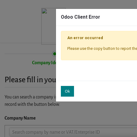
Odoo Client Error
An error occurred
Please use the copy button to report the
Company Identification
Please fill in your company details
Ok
You can search a company in our database by name, VAT or enterprise I
record with the button below.
Company Name
Company
Search company by name or VAT/Enterprise ID
Name