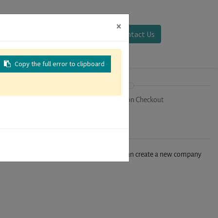
×
Sign in
Contact Us
Copy the full error to clipboard
on
Registration Checkout
n't find your company in our database, you can create a new company