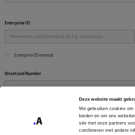
Enterprise ID
Enterprise ID exempt
Street
and Number
Deze website maakt gebru
Street 2
We gebruiken cookies om c
bieden en om ons websitev
site met onze partners vo
combineren met andere inf