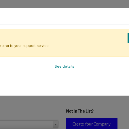
 error to your support service.
Registration
Attendee Identificati
See details
D. When a company is selected it will auto-complete the form. If you do
Not In The List?
Create Your Company