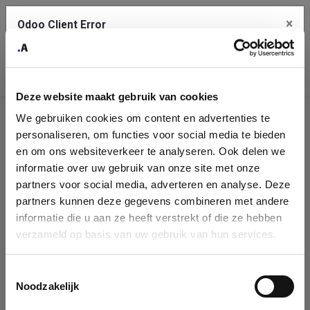
×
Odoo Client Error
Contact Us
An error
Copy the full error to clipboard
occurred
Deze website maakt gebruik van cookies
Please use the copy button to report the error to your support
We gebruiken cookies om content en advertenties te
service.
Company
personaliseren, om functies voor social media te bieden
Identification
en om ons websiteverkeer te analyseren. Ook delen we
informatie over uw gebruik van onze site met onze
See details
Please fill in your company details
partners voor social media, adverteren en analyse. Deze
partners kunnen deze gegevens combineren met andere
informatie die u aan ze heeft verstrekt of die ze hebben
Ok
You can search a company in our database by name, VAT or
verzameld op basis van uw gebruik van hun services.
enterprise ID. When a company is selected it will auto-complete the
form. If you don't find your company in our database, you can create
a new company record with the button below.
Toestemmingsselectie
Noodzakelijk
Company Name