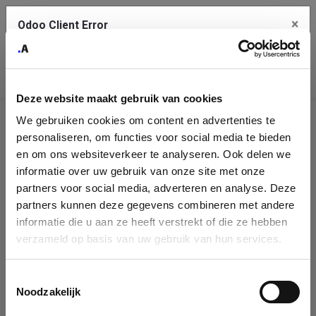
×
Odoo Client Error
Contact Us
An error
Copy the full error to clipboard
occurred
Deze website maakt gebruik van cookies
Please use the copy button to report the error to your support
We gebruiken cookies om content en advertenties te
service.
Company
personaliseren, om functies voor social media te bieden
Identification
en om ons websiteverkeer te analyseren. Ook delen we
informatie over uw gebruik van onze site met onze
See details
Please fill in your company details
partners voor social media, adverteren en analyse. Deze
partners kunnen deze gegevens combineren met andere
informatie die u aan ze heeft verstrekt of die ze hebben
Ok
You can search a company in our database by name, VAT or
verzameld op basis van uw gebruik van hun services.
enterprise ID. When a company is selected it will auto-complete the
form. If you don't find your company in our database, you can create
a new company record with the button below.
Toestemmingsselectie
Noodzakelijk
Company Name