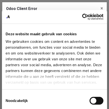
×
Odoo Client Error
Contact Us
An error
Copy the full error to clipboard
occurred
Deze website maakt gebruik van cookies
Please use the copy button to report the error to your support
We gebruiken cookies om content en advertenties te
service.
Company
personaliseren, om functies voor social media te bieden
Identification
en om ons websiteverkeer te analyseren. Ook delen we
informatie over uw gebruik van onze site met onze
See details
Please fill in your company details
partners voor social media, adverteren en analyse. Deze
partners kunnen deze gegevens combineren met andere
informatie die u aan ze heeft verstrekt of die ze hebben
Ok
You can search a company in our database by name, VAT or
verzameld op basis van uw gebruik van hun services.
enterprise ID. When a company is selected it will auto-complete the
form. If you don't find your company in our database, you can create
a new company record with the button below.
Toestemmingsselectie
Noodzakelijk
Company Name