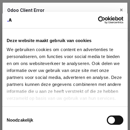
×
Odoo Client Error
Contact Us
An error
Copy the full error to clipboard
occurred
Deze website maakt gebruik van cookies
Please use the copy button to report the error to your support
We gebruiken cookies om content en advertenties te
service.
Company
personaliseren, om functies voor social media te bieden
Identification
en om ons websiteverkeer te analyseren. Ook delen we
informatie over uw gebruik van onze site met onze
See details
Please fill in your company details
partners voor social media, adverteren en analyse. Deze
partners kunnen deze gegevens combineren met andere
informatie die u aan ze heeft verstrekt of die ze hebben
Ok
You can search a company in our database by name, VAT or
verzameld op basis van uw gebruik van hun services.
enterprise ID. When a company is selected it will auto-complete the
form. If you don't find your company in our database, you can create
a new company record with the button below.
Toestemmingsselectie
Noodzakelijk
Company Name