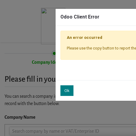
Odoo Client Error
An error occurred
Please use the copy button to report the
Company Identification
Please fill in your company details
Ok
You can search a company in our database by name, VAT or enterprise I
record with the button below.
Company Name
Company
Search company by name or VAT/Enterprise ID
Name