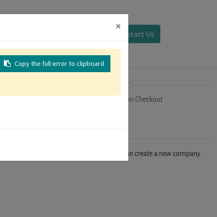
×
Sign in
Contact Us
Copy the full error to clipboard
on
Registration Checkout
n't find your company in our database, you can create a new company