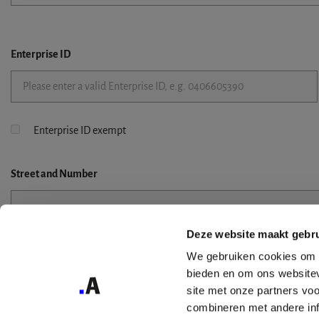
Enterprise ID
Enterprise ID exempt
Street
and Number
Deze website maakt gebru
Street 2
We gebruiken cookies om c
bieden en om ons websitev
site met onze partners vo
combineren met andere inf