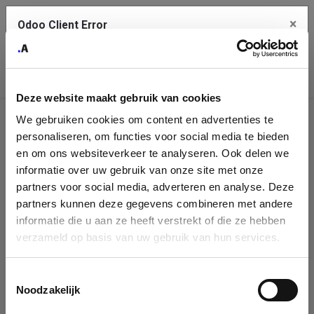
×
Odoo Client Error
Contact Us
An error
Copy the full error to clipboard
occurred
Deze website maakt gebruik van cookies
Please use the copy button to report the error to your support
We gebruiken cookies om content en advertenties te
service.
Company
personaliseren, om functies voor social media te bieden
Identification
en om ons websiteverkeer te analyseren. Ook delen we
informatie over uw gebruik van onze site met onze
See details
Please fill in your company details
partners voor social media, adverteren en analyse. Deze
partners kunnen deze gegevens combineren met andere
informatie die u aan ze heeft verstrekt of die ze hebben
Ok
You can search a company in our database by name, VAT or
verzameld op basis van uw gebruik van hun services.
enterprise ID. When a company is selected it will auto-complete the
form. If you don't find your company in our database, you can create
a new company record with the button below.
Toestemmingsselectie
Noodzakelijk
Company Name