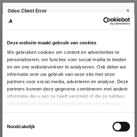
×
Odoo Client Error
Contact Us
An error
Copy the full error to clipboard
occurred
Deze website maakt gebruik van cookies
Please use the copy button to report the error to your support
We gebruiken cookies om content en advertenties te
service.
Company
personaliseren, om functies voor social media te bieden
Identification
en om ons websiteverkeer te analyseren. Ook delen we
informatie over uw gebruik van onze site met onze
See details
Please fill in your company details
partners voor social media, adverteren en analyse. Deze
partners kunnen deze gegevens combineren met andere
informatie die u aan ze heeft verstrekt of die ze hebben
Ok
You can search a company in our database by name, VAT or
verzameld op basis van uw gebruik van hun services.
enterprise ID. When a company is selected it will auto-complete the
form. If you don't find your company in our database, you can create
a new company record with the button below.
Toestemmingsselectie
Noodzakelijk
Company Name