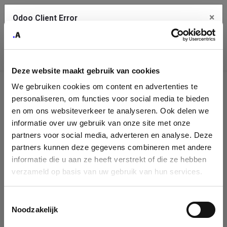
×
Odoo Client Error
Contact Us
An error
Copy the full error to clipboard
occurred
Deze website maakt gebruik van cookies
Please use the copy button to report the error to your support
We gebruiken cookies om content en advertenties te
service.
Company
personaliseren, om functies voor social media te bieden
Identification
en om ons websiteverkeer te analyseren. Ook delen we
informatie over uw gebruik van onze site met onze
See details
Please fill in your company details
partners voor social media, adverteren en analyse. Deze
partners kunnen deze gegevens combineren met andere
informatie die u aan ze heeft verstrekt of die ze hebben
Ok
You can search a company in our database by name, VAT or
verzameld op basis van uw gebruik van hun services.
enterprise ID. When a company is selected it will auto-complete the
form. If you don't find your company in our database, you can create
a new company record with the button below.
Toestemmingsselectie
Noodzakelijk
Company Name