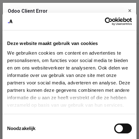
×
Odoo Client Error
Contact Us
An error
Copy the full error to clipboard
occurred
Deze website maakt gebruik van cookies
Please use the copy button to report the error to your support
We gebruiken cookies om content en advertenties te
service.
Company
personaliseren, om functies voor social media te bieden
Identification
en om ons websiteverkeer te analyseren. Ook delen we
informatie over uw gebruik van onze site met onze
See details
Please fill in your company details
partners voor social media, adverteren en analyse. Deze
partners kunnen deze gegevens combineren met andere
informatie die u aan ze heeft verstrekt of die ze hebben
Ok
You can search a company in our database by name, VAT or
verzameld op basis van uw gebruik van hun services.
enterprise ID. When a company is selected it will auto-complete the
form. If you don't find your company in our database, you can create
a new company record with the button below.
Toestemmingsselectie
Noodzakelijk
Company Name