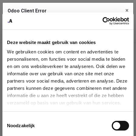
×
Odoo Client Error
Contact Us
An error
Copy the full error to clipboard
occurred
Deze website maakt gebruik van cookies
Please use the copy button to report the error to your support
We gebruiken cookies om content en advertenties te
service.
Company
personaliseren, om functies voor social media te bieden
Identification
en om ons websiteverkeer te analyseren. Ook delen we
informatie over uw gebruik van onze site met onze
See details
Please fill in your company details
partners voor social media, adverteren en analyse. Deze
partners kunnen deze gegevens combineren met andere
informatie die u aan ze heeft verstrekt of die ze hebben
Ok
You can search a company in our database by name, VAT or
verzameld op basis van uw gebruik van hun services.
enterprise ID. When a company is selected it will auto-complete the
form. If you don't find your company in our database, you can create
a new company record with the button below.
Toestemmingsselectie
Noodzakelijk
Company Name