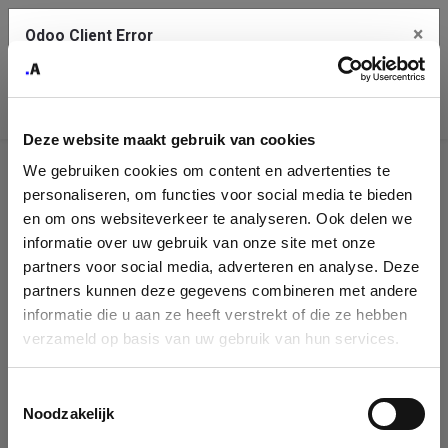
×
Odoo Client Error
Contact Us
An error
Copy the full error to clipboard
occurred
Deze website maakt gebruik van cookies
Please use the copy button to report the error to your support
We gebruiken cookies om content en advertenties te
service.
Company
personaliseren, om functies voor social media te bieden
Identification
en om ons websiteverkeer te analyseren. Ook delen we
informatie over uw gebruik van onze site met onze
See details
Please fill in your company details
partners voor social media, adverteren en analyse. Deze
partners kunnen deze gegevens combineren met andere
informatie die u aan ze heeft verstrekt of die ze hebben
Ok
You can search a company in our database by name, VAT or
verzameld op basis van uw gebruik van hun services.
enterprise ID. When a company is selected it will auto-complete the
form. If you don't find your company in our database, you can create
a new company record with the button below.
Toestemmingsselectie
Noodzakelijk
Company Name