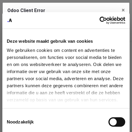
×
Odoo Client Error
Contact Us
An error
Copy the full error to clipboard
occurred
Deze website maakt gebruik van cookies
Please use the copy button to report the error to your support
We gebruiken cookies om content en advertenties te
service.
Company
personaliseren, om functies voor social media te bieden
Identification
en om ons websiteverkeer te analyseren. Ook delen we
informatie over uw gebruik van onze site met onze
See details
Please fill in your company details
partners voor social media, adverteren en analyse. Deze
partners kunnen deze gegevens combineren met andere
informatie die u aan ze heeft verstrekt of die ze hebben
Ok
You can search a company in our database by name, VAT or
verzameld op basis van uw gebruik van hun services.
enterprise ID. When a company is selected it will auto-complete the
form. If you don't find your company in our database, you can create
a new company record with the button below.
Toestemmingsselectie
Noodzakelijk
Company Name