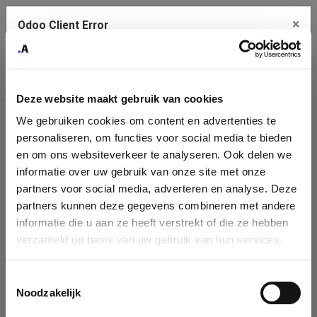
×
Odoo Client Error
Contact Us
An error
Copy the full error to clipboard
occurred
Deze website maakt gebruik van cookies
Please use the copy button to report the error to your support
We gebruiken cookies om content en advertenties te
service.
Company
personaliseren, om functies voor social media te bieden
Identification
en om ons websiteverkeer te analyseren. Ook delen we
informatie over uw gebruik van onze site met onze
See details
Please fill in your company details
partners voor social media, adverteren en analyse. Deze
partners kunnen deze gegevens combineren met andere
informatie die u aan ze heeft verstrekt of die ze hebben
Ok
You can search a company in our database by name, VAT or
verzameld op basis van uw gebruik van hun services.
enterprise ID. When a company is selected it will auto-complete the
form. If you don't find your company in our database, you can create
a new company record with the button below.
Toestemmingsselectie
Noodzakelijk
Company Name