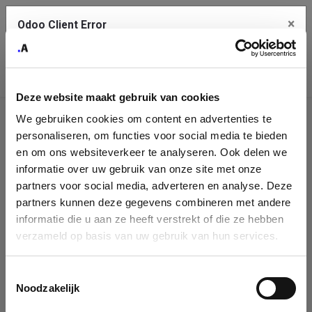
×
Odoo Client Error
Contact Us
An error
Copy the full error to clipboard
occurred
Deze website maakt gebruik van cookies
Please use the copy button to report the error to your support
We gebruiken cookies om content en advertenties te
service.
Company
personaliseren, om functies voor social media te bieden
Identification
en om ons websiteverkeer te analyseren. Ook delen we
informatie over uw gebruik van onze site met onze
See details
Please fill in your company details
partners voor social media, adverteren en analyse. Deze
partners kunnen deze gegevens combineren met andere
informatie die u aan ze heeft verstrekt of die ze hebben
Ok
You can search a company in our database by name, VAT or
verzameld op basis van uw gebruik van hun services.
enterprise ID. When a company is selected it will auto-complete the
form. If you don't find your company in our database, you can create
a new company record with the button below.
Toestemmingsselectie
Noodzakelijk
Company Name