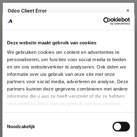
×
Odoo Client Error
Contact Us
An error
Copy the full error to clipboard
occurred
Deze website maakt gebruik van cookies
Please use the copy button to report the error to your support
We gebruiken cookies om content en advertenties te
service.
Company
personaliseren, om functies voor social media te bieden
Identification
en om ons websiteverkeer te analyseren. Ook delen we
informatie over uw gebruik van onze site met onze
See details
Please fill in your company details
partners voor social media, adverteren en analyse. Deze
partners kunnen deze gegevens combineren met andere
informatie die u aan ze heeft verstrekt of die ze hebben
Ok
You can search a company in our database by name, VAT or
verzameld op basis van uw gebruik van hun services.
enterprise ID. When a company is selected it will auto-complete the
form. If you don't find your company in our database, you can create
a new company record with the button below.
Toestemmingsselectie
Noodzakelijk
Company Name