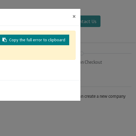
×
Sign in
Contact Us
Copy the full error to clipboard
on
Registration Checkout
n't find your company in our database, you can create a new company