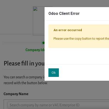
Odoo Client Error
An error occurred
Please use the copy button to report the
Company Identification
Please fill in your company details
Ok
You can search a company in our database by name, VAT or enterprise I
record with the button below.
Company Name
Company
Search company by name or VAT/Enterprise ID
Name