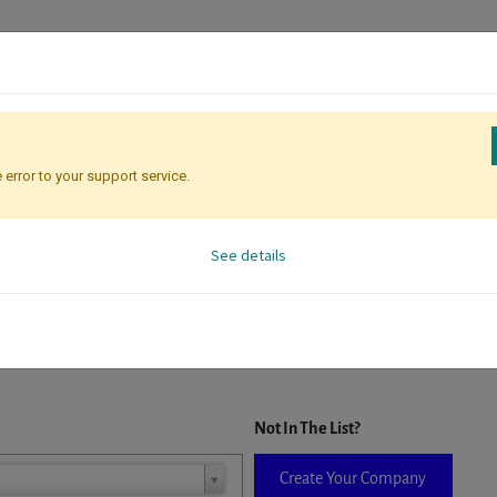
 error to your support service.
Registration
Attendee Identificati
See details
D. When a company is selected it will auto-complete the form. If you do
Not In The List?
Create Your Company