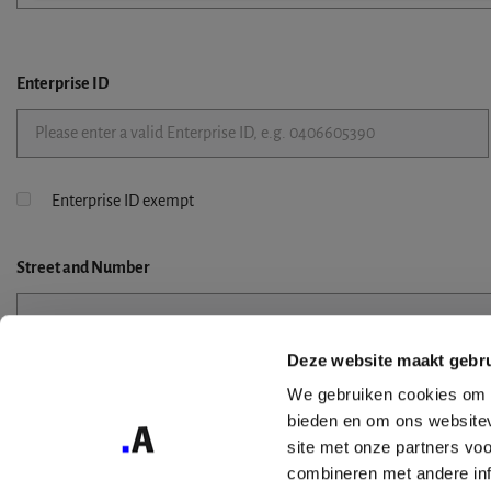
Enterprise ID
Enterprise ID exempt
Street
and Number
Deze website maakt gebru
Street 2
We gebruiken cookies om c
bieden en om ons websitev
site met onze partners vo
combineren met andere inf