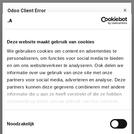
×
Odoo Client Error
Contact Us
An error
Copy the full error to clipboard
occurred
Deze website maakt gebruik van cookies
Please use the copy button to report the error to your support
We gebruiken cookies om content en advertenties te
service.
Company
personaliseren, om functies voor social media te bieden
Identification
en om ons websiteverkeer te analyseren. Ook delen we
informatie over uw gebruik van onze site met onze
See details
Please fill in your company details
partners voor social media, adverteren en analyse. Deze
partners kunnen deze gegevens combineren met andere
informatie die u aan ze heeft verstrekt of die ze hebben
Ok
You can search a company in our database by name, VAT or
verzameld op basis van uw gebruik van hun services.
enterprise ID. When a company is selected it will auto-complete the
form. If you don't find your company in our database, you can create
a new company record with the button below.
Toestemmingsselectie
Noodzakelijk
Company Name