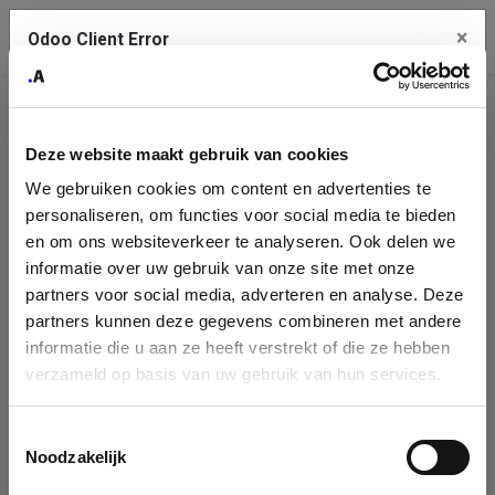
×
Contact Us
Odoo Client Error
An error
Company
Copy the full error to clipboard
occurred
Deze website maakt gebruik van cookies
Identification
Please use the copy button to report the error to your support
We gebruiken cookies om content en advertenties te
service.
Please fill in your company details
personaliseren, om functies voor social media te bieden
en om ons websiteverkeer te analyseren. Ook delen we
informatie over uw gebruik van onze site met onze
You can search a company in our database by name, VAT or
See details
partners voor social media, adverteren en analyse. Deze
enterprise ID. When a company is selected it will auto-complete the
partners kunnen deze gegevens combineren met andere
form. If you don't find your company in our database, you can create
informatie die u aan ze heeft verstrekt of die ze hebben
Ok
a new company record with the button below.
verzameld op basis van uw gebruik van hun services.
Company Name
Toestemmingsselectie
Company
Search company by name or VAT/Enterprise ID
Noodzakelijk
Name