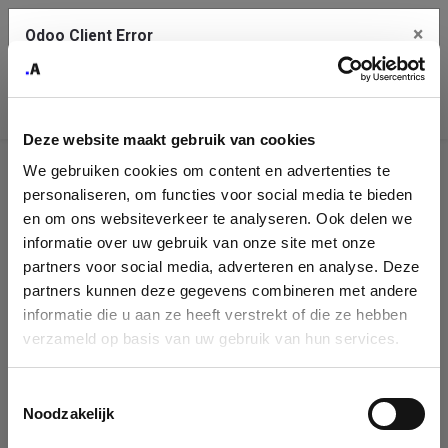
×
Odoo Client Error
Contact Us
An error
Copy the full error to clipboard
occurred
Deze website maakt gebruik van cookies
Please use the copy button to report the error to your support
We gebruiken cookies om content en advertenties te
service.
Company
personaliseren, om functies voor social media te bieden
Identification
en om ons websiteverkeer te analyseren. Ook delen we
informatie over uw gebruik van onze site met onze
See details
Please fill in your company details
partners voor social media, adverteren en analyse. Deze
partners kunnen deze gegevens combineren met andere
informatie die u aan ze heeft verstrekt of die ze hebben
Ok
You can search a company in our database by name, VAT or
verzameld op basis van uw gebruik van hun services.
enterprise ID. When a company is selected it will auto-complete the
form. If you don't find your company in our database, you can create
a new company record with the button below.
Toestemmingsselectie
Noodzakelijk
Company Name