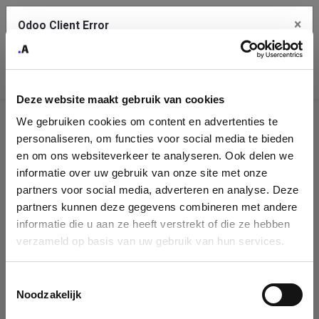
×
Odoo Client Error
Contact Us
An error
Copy the full error to clipboard
occurred
Deze website maakt gebruik van cookies
Please use the copy button to report the error to your support
We gebruiken cookies om content en advertenties te
service.
Company
personaliseren, om functies voor social media te bieden
Identification
en om ons websiteverkeer te analyseren. Ook delen we
informatie over uw gebruik van onze site met onze
See details
Please fill in your company details
partners voor social media, adverteren en analyse. Deze
partners kunnen deze gegevens combineren met andere
informatie die u aan ze heeft verstrekt of die ze hebben
Ok
You can search a company in our database by name, VAT or
verzameld op basis van uw gebruik van hun services.
enterprise ID. When a company is selected it will auto-complete the
form. If you don't find your company in our database, you can create
a new company record with the button below.
Toestemmingsselectie
Noodzakelijk
Company Name