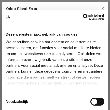
×
Odoo Client Error
Contact Us
An error
Copy the full error to clipboard
occurred
Deze website maakt gebruik van cookies
Please use the copy button to report the error to your support
We gebruiken cookies om content en advertenties te
service.
Company
personaliseren, om functies voor social media te bieden
Identification
en om ons websiteverkeer te analyseren. Ook delen we
informatie over uw gebruik van onze site met onze
See details
Please fill in your company details
partners voor social media, adverteren en analyse. Deze
partners kunnen deze gegevens combineren met andere
informatie die u aan ze heeft verstrekt of die ze hebben
Ok
You can search a company in our database by name, VAT or
verzameld op basis van uw gebruik van hun services.
enterprise ID. When a company is selected it will auto-complete the
form. If you don't find your company in our database, you can create
a new company record with the button below.
Toestemmingsselectie
Noodzakelijk
Company Name