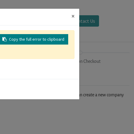
×
Sign in
Contact Us
Copy the full error to clipboard
on
Registration Checkout
n't find your company in our database, you can create a new company