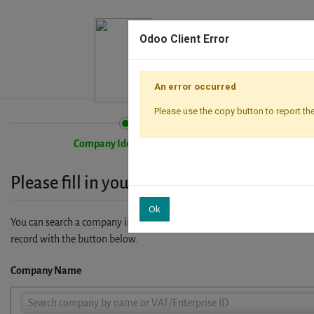
Odoo Client Error
An error occurred
Please use the copy button to report the
Company Identification
Please fill in your company details
Ok
You can search a company in our database by name, VAT or enterprise I
record with the button below.
Company Name
Company
Search company by name or VAT/Enterprise ID
Name