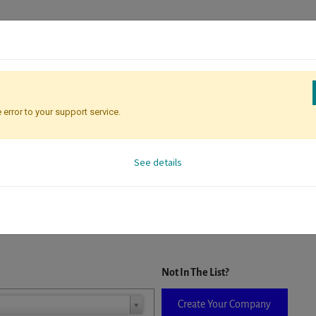
 error to your support service.
Registration
Attendee Identificati
See details
D. When a company is selected it will auto-complete the form. If you do
Not In The List?
Create Your Company