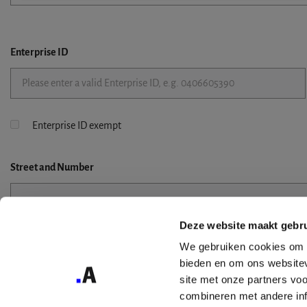
Enterprise ID
Enterprise ID exempt
Street
and Number
Deze website maakt gebru
Street 2
We gebruiken cookies om c
bieden en om ons websitev
site met onze partners vo
combineren met andere inf