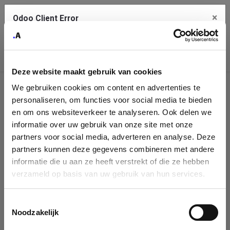
×
Odoo Client Error
Contact Us
An error
Copy the full error to clipboard
occurred
Deze website maakt gebruik van cookies
Please use the copy button to report the error to your support
We gebruiken cookies om content en advertenties te
service.
Company
personaliseren, om functies voor social media te bieden
Identification
en om ons websiteverkeer te analyseren. Ook delen we
informatie over uw gebruik van onze site met onze
See details
Please fill in your company details
partners voor social media, adverteren en analyse. Deze
partners kunnen deze gegevens combineren met andere
informatie die u aan ze heeft verstrekt of die ze hebben
Ok
You can search a company in our database by name, VAT or
verzameld op basis van uw gebruik van hun services.
enterprise ID. When a company is selected it will auto-complete the
form. If you don't find your company in our database, you can create
a new company record with the button below.
Toestemmingsselectie
Noodzakelijk
Company Name