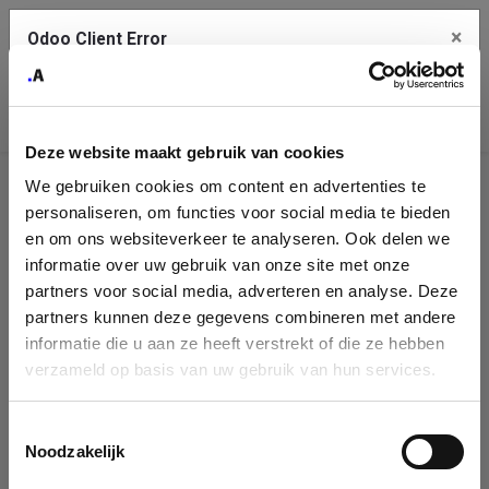
×
Odoo Client Error
Contact Us
An error
Copy the full error to clipboard
occurred
Deze website maakt gebruik van cookies
Please use the copy button to report the error to your support
We gebruiken cookies om content en advertenties te
service.
Company
personaliseren, om functies voor social media te bieden
Identification
en om ons websiteverkeer te analyseren. Ook delen we
informatie over uw gebruik van onze site met onze
See details
Please fill in your company details
partners voor social media, adverteren en analyse. Deze
partners kunnen deze gegevens combineren met andere
informatie die u aan ze heeft verstrekt of die ze hebben
Ok
You can search a company in our database by name, VAT or
verzameld op basis van uw gebruik van hun services.
enterprise ID. When a company is selected it will auto-complete the
form. If you don't find your company in our database, you can create
a new company record with the button below.
Toestemmingsselectie
Noodzakelijk
Company Name