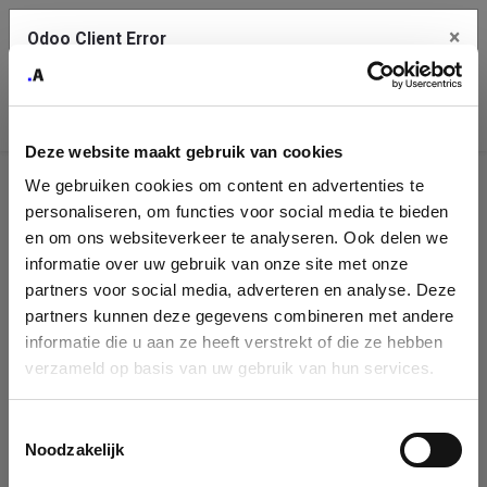
×
Odoo Client Error
Contact Us
An error
Copy the full error to clipboard
occurred
Deze website maakt gebruik van cookies
Please use the copy button to report the error to your support
We gebruiken cookies om content en advertenties te
service.
Company
personaliseren, om functies voor social media te bieden
Identification
en om ons websiteverkeer te analyseren. Ook delen we
informatie over uw gebruik van onze site met onze
See details
Please fill in your company details
partners voor social media, adverteren en analyse. Deze
partners kunnen deze gegevens combineren met andere
informatie die u aan ze heeft verstrekt of die ze hebben
Ok
You can search a company in our database by name, VAT or
verzameld op basis van uw gebruik van hun services.
enterprise ID. When a company is selected it will auto-complete the
form. If you don't find your company in our database, you can create
a new company record with the button below.
Toestemmingsselectie
Noodzakelijk
Company Name