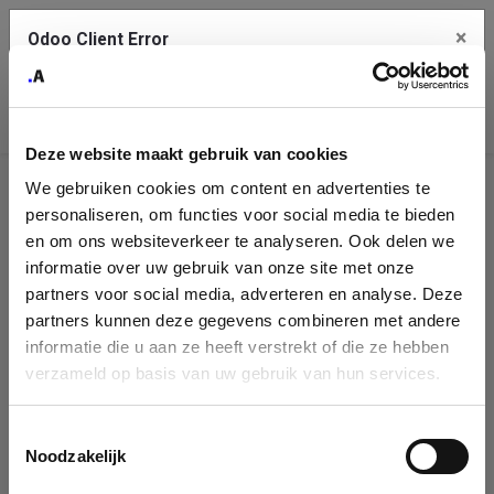
×
Odoo Client Error
Contact Us
An error
Copy the full error to clipboard
occurred
Deze website maakt gebruik van cookies
Please use the copy button to report the error to your support
We gebruiken cookies om content en advertenties te
service.
Company
personaliseren, om functies voor social media te bieden
Identification
en om ons websiteverkeer te analyseren. Ook delen we
informatie over uw gebruik van onze site met onze
See details
Please fill in your company details
partners voor social media, adverteren en analyse. Deze
partners kunnen deze gegevens combineren met andere
informatie die u aan ze heeft verstrekt of die ze hebben
Ok
You can search a company in our database by name, VAT or
verzameld op basis van uw gebruik van hun services.
enterprise ID. When a company is selected it will auto-complete the
form. If you don't find your company in our database, you can create
a new company record with the button below.
Toestemmingsselectie
Noodzakelijk
Company Name