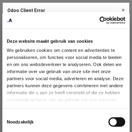
×
Odoo Client Error
Contact Us
An error
Copy the full error to clipboard
occurred
Deze website maakt gebruik van cookies
Please use the copy button to report the error to your support
We gebruiken cookies om content en advertenties te
service.
Company
personaliseren, om functies voor social media te bieden
Identification
en om ons websiteverkeer te analyseren. Ook delen we
informatie over uw gebruik van onze site met onze
See details
Please fill in your company details
partners voor social media, adverteren en analyse. Deze
partners kunnen deze gegevens combineren met andere
informatie die u aan ze heeft verstrekt of die ze hebben
Ok
You can search a company in our database by name, VAT or
verzameld op basis van uw gebruik van hun services.
enterprise ID. When a company is selected it will auto-complete the
form. If you don't find your company in our database, you can create
a new company record with the button below.
Toestemmingsselectie
Noodzakelijk
Company Name