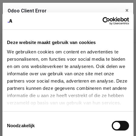
×
Odoo Client Error
Contact Us
An error
Copy the full error to clipboard
occurred
Deze website maakt gebruik van cookies
Please use the copy button to report the error to your support
We gebruiken cookies om content en advertenties te
service.
Company
personaliseren, om functies voor social media te bieden
Identification
en om ons websiteverkeer te analyseren. Ook delen we
informatie over uw gebruik van onze site met onze
See details
Please fill in your company details
partners voor social media, adverteren en analyse. Deze
partners kunnen deze gegevens combineren met andere
informatie die u aan ze heeft verstrekt of die ze hebben
Ok
You can search a company in our database by name, VAT or
verzameld op basis van uw gebruik van hun services.
enterprise ID. When a company is selected it will auto-complete the
form. If you don't find your company in our database, you can create
a new company record with the button below.
Toestemmingsselectie
Noodzakelijk
Company Name