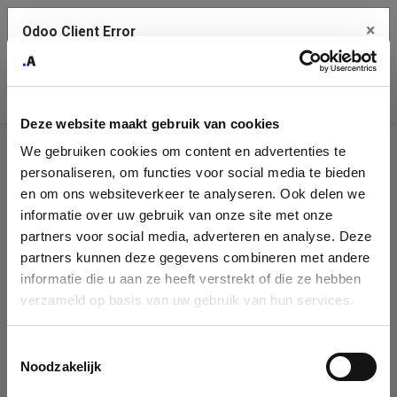
×
Odoo Client Error
Contact Us
An error
Copy the full error to clipboard
occurred
Deze website maakt gebruik van cookies
Please use the copy button to report the error to your support
We gebruiken cookies om content en advertenties te
service.
Company
personaliseren, om functies voor social media te bieden
Identification
en om ons websiteverkeer te analyseren. Ook delen we
informatie over uw gebruik van onze site met onze
See details
Please fill in your company details
partners voor social media, adverteren en analyse. Deze
partners kunnen deze gegevens combineren met andere
informatie die u aan ze heeft verstrekt of die ze hebben
Ok
You can search a company in our database by name, VAT or
verzameld op basis van uw gebruik van hun services.
enterprise ID. When a company is selected it will auto-complete the
form. If you don't find your company in our database, you can create
a new company record with the button below.
Toestemmingsselectie
Noodzakelijk
Company Name