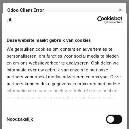
×
Odoo Client Error
Contact Us
An error
Copy the full error to clipboard
occurred
Deze website maakt gebruik van cookies
Please use the copy button to report the error to your support
We gebruiken cookies om content en advertenties te
service.
Company
personaliseren, om functies voor social media te bieden
Identification
en om ons websiteverkeer te analyseren. Ook delen we
informatie over uw gebruik van onze site met onze
See details
Please fill in your company details
partners voor social media, adverteren en analyse. Deze
partners kunnen deze gegevens combineren met andere
informatie die u aan ze heeft verstrekt of die ze hebben
Ok
You can search a company in our database by name, VAT or
verzameld op basis van uw gebruik van hun services.
enterprise ID. When a company is selected it will auto-complete the
form. If you don't find your company in our database, you can create
a new company record with the button below.
Toestemmingsselectie
Noodzakelijk
Company Name