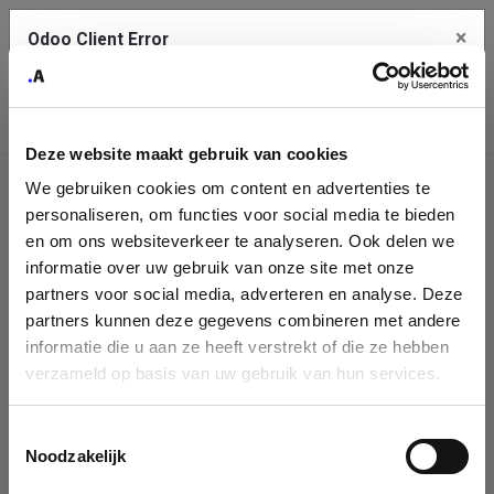
×
Odoo Client Error
Contact Us
An error
Copy the full error to clipboard
occurred
Deze website maakt gebruik van cookies
Please use the copy button to report the error to your support
We gebruiken cookies om content en advertenties te
service.
Company
personaliseren, om functies voor social media te bieden
Identification
en om ons websiteverkeer te analyseren. Ook delen we
informatie over uw gebruik van onze site met onze
See details
Please fill in your company details
partners voor social media, adverteren en analyse. Deze
partners kunnen deze gegevens combineren met andere
informatie die u aan ze heeft verstrekt of die ze hebben
Ok
You can search a company in our database by name, VAT or
verzameld op basis van uw gebruik van hun services.
enterprise ID. When a company is selected it will auto-complete the
form. If you don't find your company in our database, you can create
a new company record with the button below.
Toestemmingsselectie
Noodzakelijk
Company Name