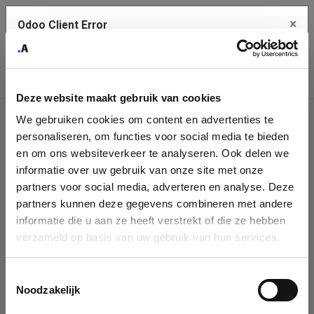
×
Odoo Client Error
Contact Us
An error
Copy the full error to clipboard
occurred
Deze website maakt gebruik van cookies
Please use the copy button to report the error to your support
We gebruiken cookies om content en advertenties te
service.
Company
personaliseren, om functies voor social media te bieden
Identification
en om ons websiteverkeer te analyseren. Ook delen we
informatie over uw gebruik van onze site met onze
See details
Please fill in your company details
partners voor social media, adverteren en analyse. Deze
partners kunnen deze gegevens combineren met andere
informatie die u aan ze heeft verstrekt of die ze hebben
Ok
You can search a company in our database by name, VAT or
verzameld op basis van uw gebruik van hun services.
enterprise ID. When a company is selected it will auto-complete the
form. If you don't find your company in our database, you can create
a new company record with the button below.
Toestemmingsselectie
Noodzakelijk
Company Name