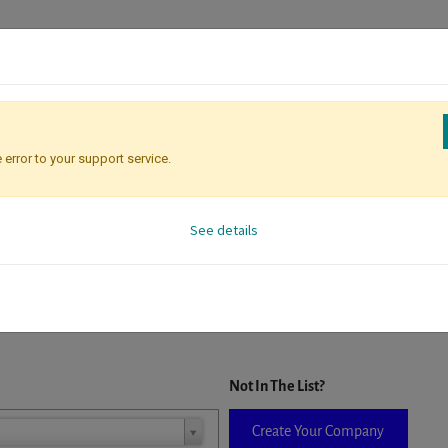
 error to your support service.
Registration
Attendee Identificati
See details
D. When a company is selected it will auto-complete the form. If you do
Not In The List?
Create Your Company