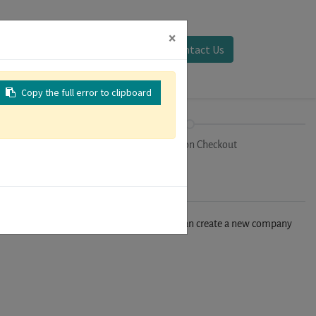
×
Sign in
Contact Us
Copy the full error to clipboard
on
Registration Checkout
n't find your company in our database, you can create a new company