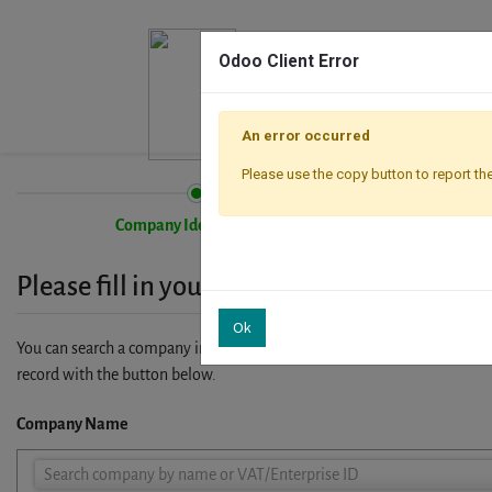
Odoo Client Error
An error occurred
Please use the copy button to report the
Company Identification
Please fill in your company details
Ok
You can search a company in our database by name, VAT or enterprise I
record with the button below.
Company Name
Company
Search company by name or VAT/Enterprise ID
Name