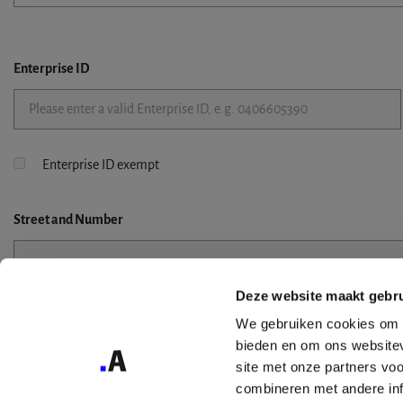
Enterprise ID
Enterprise ID exempt
Street
and Number
Deze website maakt gebru
Street 2
We gebruiken cookies om c
bieden en om ons websitev
site met onze partners vo
combineren met andere inf