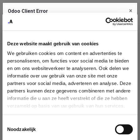
×
Odoo Client Error
Contact Us
An error
Copy the full error to clipboard
occurred
Deze website maakt gebruik van cookies
Please use the copy button to report the error to your support
We gebruiken cookies om content en advertenties te
service.
Company
personaliseren, om functies voor social media te bieden
Identification
en om ons websiteverkeer te analyseren. Ook delen we
informatie over uw gebruik van onze site met onze
See details
Please fill in your company details
partners voor social media, adverteren en analyse. Deze
partners kunnen deze gegevens combineren met andere
informatie die u aan ze heeft verstrekt of die ze hebben
Ok
You can search a company in our database by name, VAT or
verzameld op basis van uw gebruik van hun services.
enterprise ID. When a company is selected it will auto-complete the
form. If you don't find your company in our database, you can create
a new company record with the button below.
Toestemmingsselectie
Noodzakelijk
Company Name