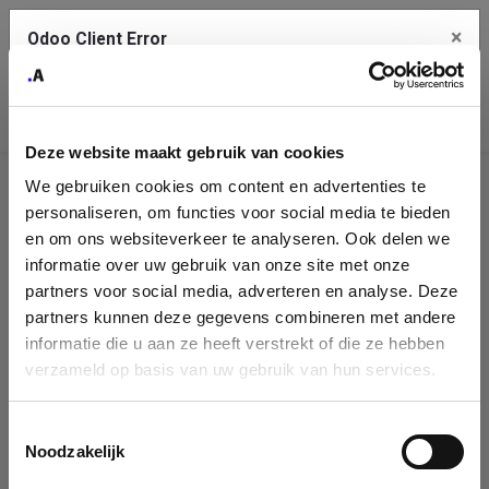
×
Odoo Client Error
Contact Us
An error
Copy the full error to clipboard
occurred
Deze website maakt gebruik van cookies
Please use the copy button to report the error to your support
We gebruiken cookies om content en advertenties te
service.
Company
personaliseren, om functies voor social media te bieden
Identification
en om ons websiteverkeer te analyseren. Ook delen we
informatie over uw gebruik van onze site met onze
See details
Please fill in your company details
partners voor social media, adverteren en analyse. Deze
partners kunnen deze gegevens combineren met andere
informatie die u aan ze heeft verstrekt of die ze hebben
Ok
You can search a company in our database by name, VAT or
verzameld op basis van uw gebruik van hun services.
enterprise ID. When a company is selected it will auto-complete the
form. If you don't find your company in our database, you can create
a new company record with the button below.
Toestemmingsselectie
Noodzakelijk
Company Name